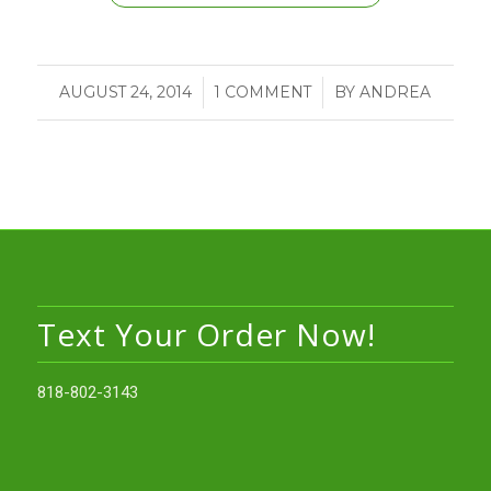
AUGUST 24, 2014
/
1 COMMENT
/
BY
ANDREA
Text Your Order Now!
818-802-3143