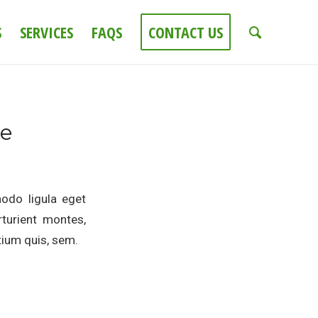
S
SERVICES
FAQS
CONTACT US
ge
odo ligula eget
turient montes,
tium quis, sem.