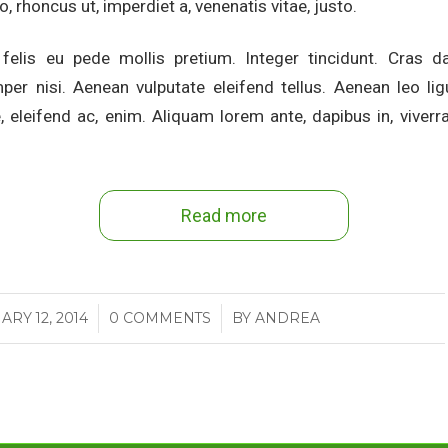
o, rhoncus ut, imperdiet a, venenatis vitae, justo.
felis eu pede mollis pretium. Integer tincidunt. Cras d
r nisi. Aenean vulputate eleifend tellus. Aenean leo ligul
 eleifend ac, enim. Aliquam lorem ante, dapibus in, viverra
Read more
RY 12, 2014
/
0 COMMENTS
/
BY
ANDREA