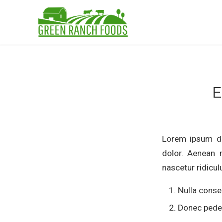
E
Lorem ipsum do
dolor. Aenean 
nascetur ridicul
Nulla conse
Donec pede j