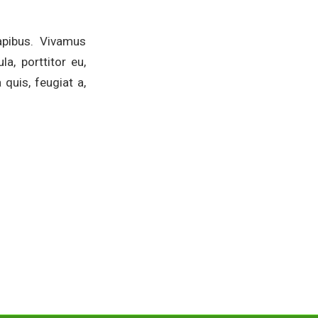
apibus. Vivamus
a, porttitor eu,
 quis, feugiat a,